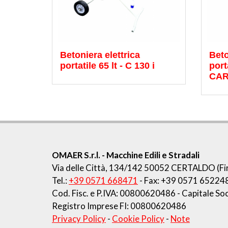
Betoniera elettrica
Beto
portatile 65 lt - C 130 i
port
CA
OMAER S.r.l.
- Macchine Edili e Stradali
Via delle Città, 134/142
50052 CERTALDO (Fir
Tel.:
+39 0571 668471
- Fax: +39 0571 65224
Cod. Fisc. e P.IVA: 00800620486
- Capitale Soc
Registro Imprese FI: 00800620486
Privacy Policy
-
Cookie Policy
-
Note