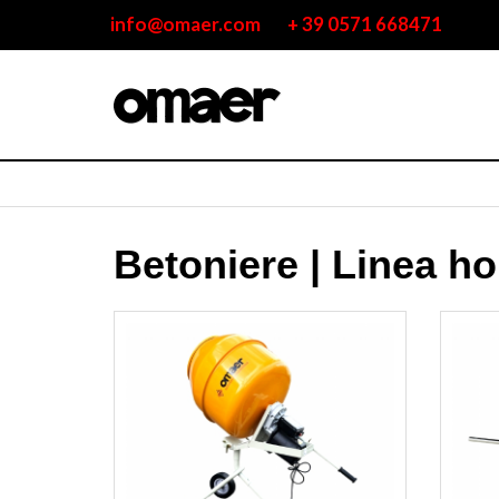
info@omaer.com
+ 39 0571 668471
Betoniere | Linea h