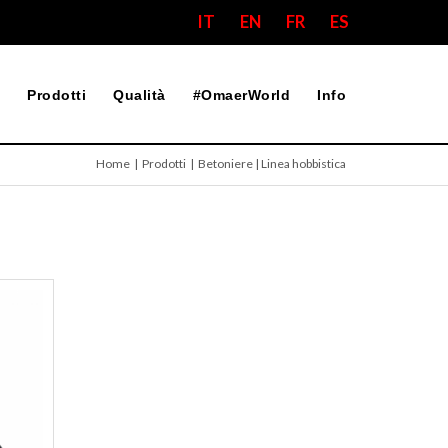
IT
EN
FR
ES
Prodotti
Qualità
#OmaerWorld
Info
Home
| Prodotti | Betoniere | Linea hobbistica