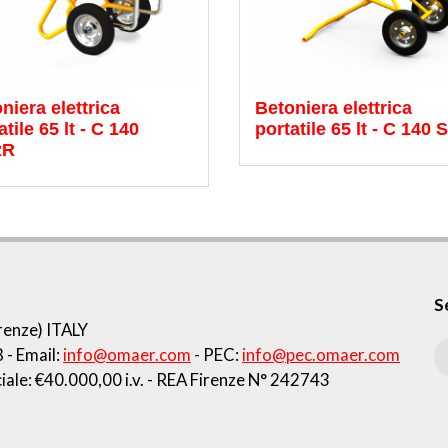
niera elettrica
Betoniera elettrica
atile 65 lt - C 140
portatile 65 lt - C 140 S
RR
Se
enze) ITALY
8
- Email:
info@omaer.com
- PEC:
info@pec.omaer.com
iale: €40.000,00 i.v.
- REA Firenze N° 242743