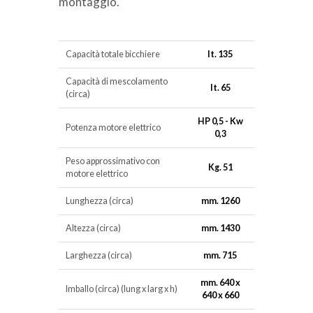
montaggio.
Capacità totale bicchiere
lt. 135
Capacità di mescolamento
lt. 65
(circa)
HP 0,5 - Kw
Potenza motore elettrico
0,3
Peso approssimativo con
Kg. 51
motore elettrico
Lunghezza (circa)
mm. 1260
Altezza (circa)
mm. 1430
Larghezza (circa)
mm. 715
mm. 640 x
Imballo (circa) (lung x larg x h)
640 x 660