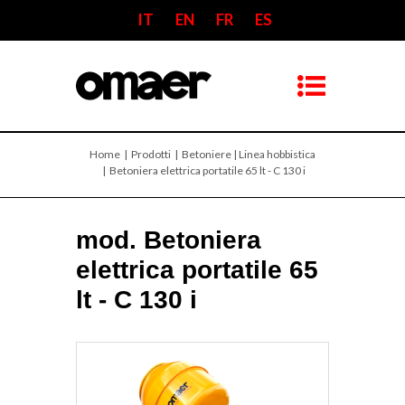
IT
EN
FR
ES
Home
| Prodotti |
Betoniere | Linea hobbistica
| Betoniera elettrica portatile 65 lt - C 130 i
mod. Betoniera
elettrica portatile 65
lt - C 130 i