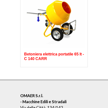
Betoniera elettrica portatile 65 lt -
C 140 CARR
OMAER S.r.l.
- Macchine Edili e Stradali
Via delle Città, 134/142