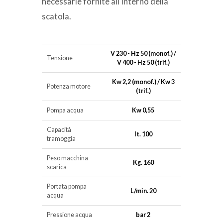
necessarie fornite all'interno della
scatola.
V 230 - Hz 50 (monof.) /
Tensione
V 400 - Hz 50 (trif.)
Kw 2,2 (monof.) / Kw 3
Potenza motore
(trif.)
Pompa acqua
Kw 0,55
Capacità
lt. 100
tramoggia
Peso macchina
Kg. 160
scarica
Portata pompa
L/min. 20
acqua
Pressione acqua
bar 2