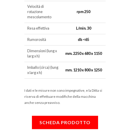
Velocità di
rotazione
rpm 250
mescolamento
Resa effettiva
L/min. 30
Rumorosità
db <65
Dimensioni (lung x
mm. 2250 x 680 x 1150
larg x h)
Imballo (circa) (lung
mm. 1210 x 800 x 1250
x larg x h)
I dati e le misure non sono impegnative, e la Ditta si
riserva di effettuare modifiche della macchina
anche senza preavviso.
SCHEDA PRODOTTO