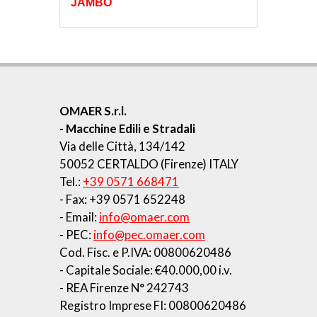
JAMBO
OMAER S.r.l.
- Macchine Edili e Stradali
Via delle Città, 134/142
50052 CERTALDO (Firenze) ITALY
Tel.:
+39 0571 668471
- Fax: +39 0571 652248
- Email:
info@omaer.com
- PEC:
info@pec.omaer.com
Cod. Fisc. e P.IVA: 00800620486
- Capitale Sociale: €40.000,00 i.v.
- REA Firenze N° 242743
Registro Imprese FI: 00800620486