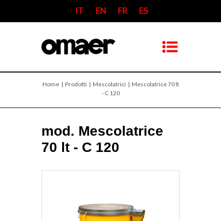
IT
EN
FR
ES
Home
| Prodotti |
Mescolatrici
| Mescolatrice 70 lt
- C 120
mod. Mescolatrice
70 lt - C 120