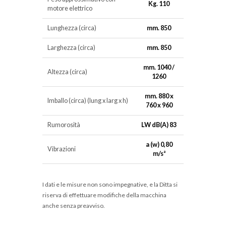
Kg. 110
motore elettrico
Lunghezza (circa)
mm. 850
Larghezza (circa)
mm. 850
mm. 1040 /
Altezza (circa)
1260
mm. 880 x
Imballo (circa) (lung x larg x h)
760 x 960
Rumorosità
LW dB(A) 83
a (w) 0,80
Vibrazioni
m/s²
I dati e le misure non sono impegnative, e la Ditta si
riserva di effettuare modifiche della macchina
anche senza preavviso.