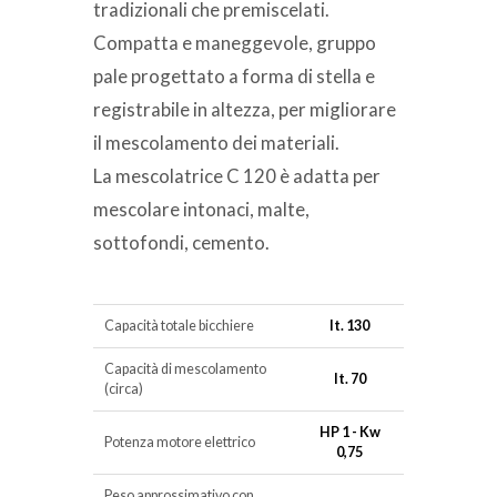
tradizionali che premiscelati.
Compatta e maneggevole, gruppo
pale progettato a forma di stella e
registrabile in altezza, per migliorare
il mescolamento dei materiali.
La mescolatrice C 120 è adatta per
mescolare intonaci, malte,
sottofondi, cemento.
Capacità totale bicchiere
lt. 130
Capacità di mescolamento
lt. 70
(circa)
HP 1 - Kw
Potenza motore elettrico
0,75
Peso approssimativo con