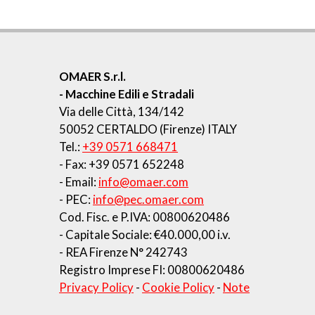
OMAER S.r.l.
- Macchine Edili e Stradali
Via delle Città, 134/142
50052 CERTALDO (Firenze) ITALY
Tel.:
+39 0571 668471
- Fax: +39 0571 652248
- Email:
info@omaer.com
- PEC:
info@pec.omaer.com
Cod. Fisc. e P.IVA: 00800620486
- Capitale Sociale: €40.000,00 i.v.
- REA Firenze N° 242743
Registro Imprese FI: 00800620486
Privacy Policy
-
Cookie Policy
-
Note