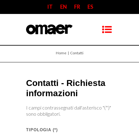
IT
EN
FR
ES
Home
| Contatti
Contatti - Richiesta
informazioni
I campi contrassegnati dall'asterisco "(*)"
sono obbligatori.
TIPOLOGIA (*)