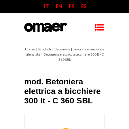
IT
EN
FR
ES
Home
| Prodotti |
Betoniere | Linea a trasmissione
silenziata
| Betoniera elettrica a bicchiere 300 lt - C
360 SBL
mod. Betoniera
elettrica a bicchiere
300 lt - C 360 SBL