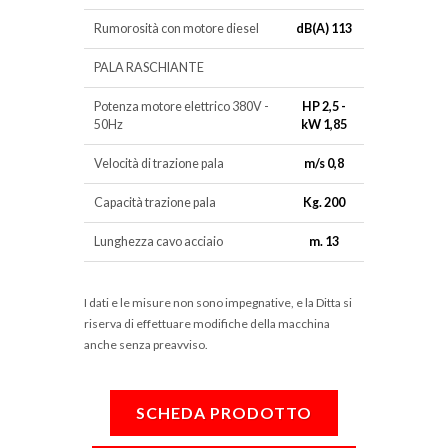
Rumorosità con motore diesel
dB(A) 113
PALA RASCHIANTE
Potenza motore elettrico 380V -
HP 2,5 -
50Hz
kW 1,85
Velocità di trazione pala
m/s 0,8
Capacità trazione pala
Kg. 200
Lunghezza cavo acciaio
m. 13
I dati e le misure non sono impegnative, e la Ditta si
riserva di effettuare modifiche della macchina
anche senza preavviso.
SCHEDA PRODOTTO