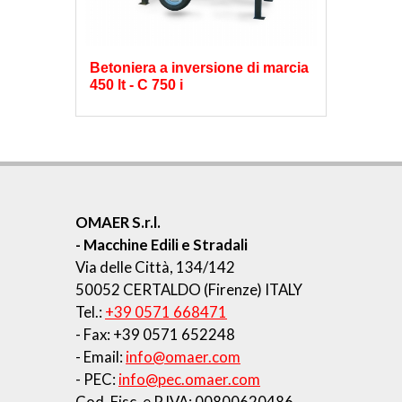
Betoniera a inversione di marcia
450 lt - C 750 i
OMAER S.r.l.
- Macchine Edili e Stradali
Via delle Città, 134/142
50052 CERTALDO (Firenze) ITALY
Tel.:
+39 0571 668471
- Fax: +39 0571 652248
- Email:
info@omaer.com
- PEC:
info@pec.omaer.com
Cod. Fisc. e P.IVA: 00800620486