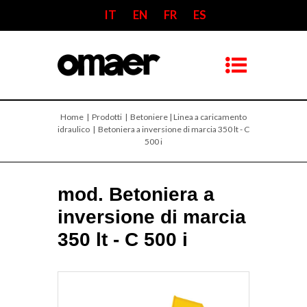
IT
EN
FR
ES
Home
| Prodotti |
Betoniere | Linea a caricamento
idraulico
| Betoniera a inversione di marcia 350 lt - C
500 i
mod. Betoniera a
inversione di marcia
350 lt - C 500 i