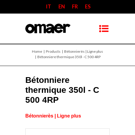
IT
EN
FR
ES
Home
| Products |
Bétonnierès | Ligne plus
| Bétonniere thermique 350l - C 500 4RP
Bétonniere
thermique 350l - C
500 4RP
Bétonnierès | Ligne plus