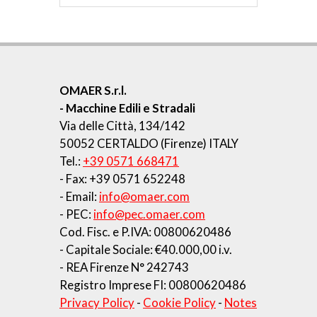
OMAER S.r.l.
- Macchine Edili e Stradali
Via delle Città, 134/142
50052 CERTALDO (Firenze) ITALY
Tel.:
+39 0571 668471
- Fax: +39 0571 652248
- Email:
info@omaer.com
- PEC:
info@pec.omaer.com
Cod. Fisc. e P.IVA: 00800620486
- Capitale Sociale: €40.000,00 i.v.
- REA Firenze N° 242743
Registro Imprese FI: 00800620486
Privacy Policy
-
Cookie Policy
-
Notes