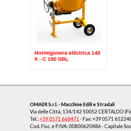
Hormigonera eléctrica 140
lt - C 190 SBL
OMAER S.r.l.
- Macchine Edili e Stradali
Via delle Città, 134/142
50052 CERTALDO (Fir
Tel.:
+39 0571 668471
- Fax: +39 0571 65224
Cod. Fisc. e P.IVA: 00800620486
- Capitale Soc