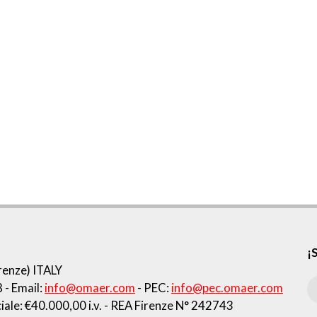
¡
enze) ITALY
8
- Email:
info@omaer.com
- PEC:
info@pec.omaer.com
iale: €40.000,00 i.v.
- REA Firenze N° 242743