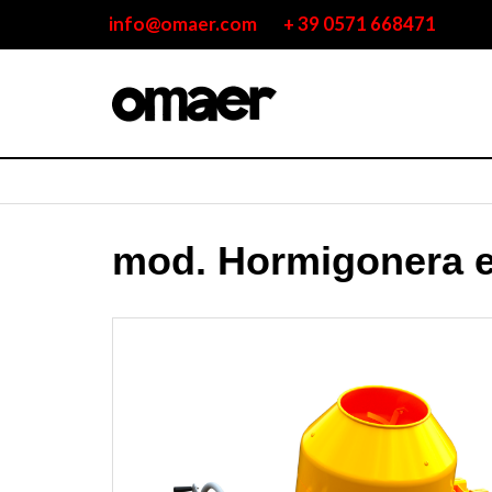
info@omaer.com
+ 39 0571 668471
mod. Hormigonera el