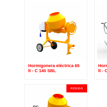
Hormigonera eléctrica 65
Horm
lt - C 140 SBL
lt -
PEDIDO