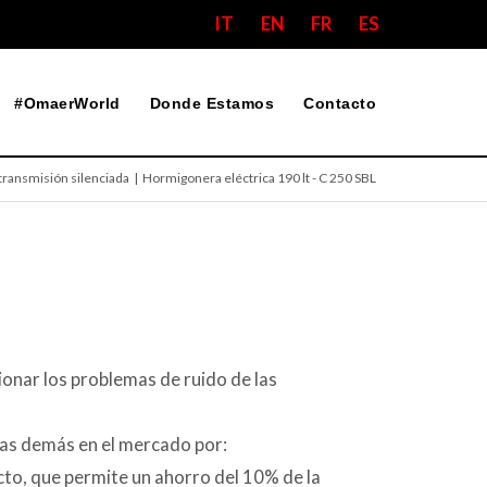
IT
EN
FR
ES
#OmaerWorld
Donde Estamos
Contacto
transmisión silenciada
| Hormigonera eléctrica 190 lt - C 250 SBL
onar los problemas de ruido de las
las demás en el mercado por:
to, que permite un ahorro del 10% de la