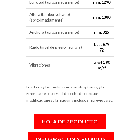
Longitud (aproximadamente)
mm. 1290
Altura (tambor volcado)
mm. 1380
(aproximadamente)
Anchura (aproximadamente)
mm. 815
Lp. dB/A
Ruido (nivel de presion sonora)
72
a (w) 1,80
Vibraciones
m/s²
Los datos y las medidas no son obligatorias, y la
Empresa se reserva el derecho de efectuar
modificaciones a la máquina incluso sin previo aviso.
HOJA DE PRODUCTO
INFORMACIÓN Y PEDIDOS