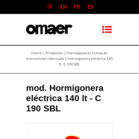
IT
EN
FR
ES
Home
| Productos |
Hormigoneras | Línea de
transmisión silenciada
| Hormigonera eléctrica 140
lt - C 190 SBL
mod. Hormigonera
eléctrica 140 lt - C
190 SBL