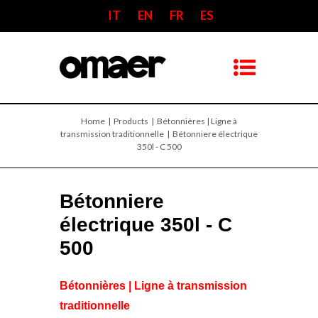
IT
EN
FR
ES
Home
| Products |
Bétonnières | Ligne à
transmission traditionnelle
| Bétonniere électrique
350l - C 500
Bétonniere
électrique 350l - C
500
Bétonnières | Ligne à transmission
traditionnelle