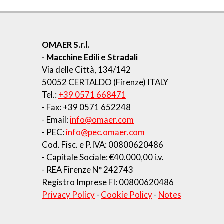
OMAER S.r.l.
- Macchine Edili e Stradali
Via delle Città, 134/142
50052 CERTALDO (Firenze) ITALY
Tel.:
+39 0571 668471
- Fax: +39 0571 652248
- Email:
info@omaer.com
- PEC:
info@pec.omaer.com
Cod. Fisc. e P.IVA: 00800620486
- Capitale Sociale: €40.000,00 i.v.
- REA Firenze N° 242743
Registro Imprese FI: 00800620486
Privacy Policy
-
Cookie Policy
-
Notes