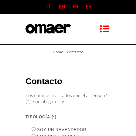
IT
EN
FR
ES
Home
| Contactos
Contacto
Los campos marcados con el asterisco "
(*)" son obligatorios.
TIPOLOGÍA (*)
SOY UN REVENDEDOR