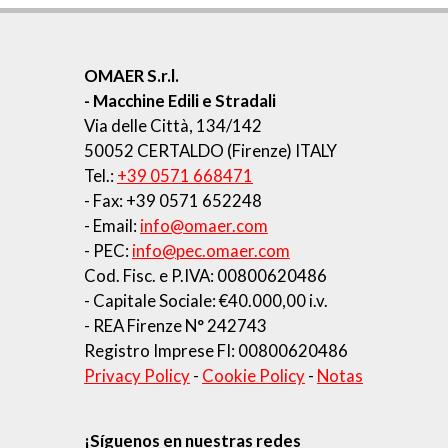
OMAER S.r.l.
- Macchine Edili e Stradali
Via delle Città, 134/142
50052 CERTALDO (Firenze) ITALY
Tel.:
+39 0571 668471
- Fax: +39 0571 652248
- Email:
info@omaer.com
- PEC:
info@pec.omaer.com
Cod. Fisc. e P.IVA: 00800620486
- Capitale Sociale: €40.000,00 i.v.
- REA Firenze N° 242743
Registro Imprese FI: 00800620486
Privacy Policy
-
Cookie Policy
-
Notas
¡Síguenos en nuestras redes