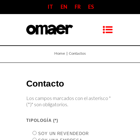
IT
EN
FR
ES
Home
| Contactos
Contacto
Los campos marcados con el asterisco "
(*)" son obligatorios.
TIPOLOGÍA (*)
SOY UN REVENDEDOR