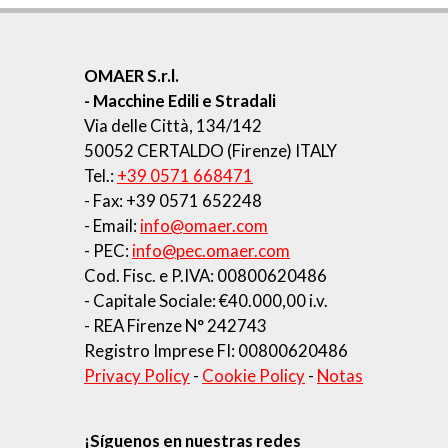
OMAER S.r.l.
- Macchine Edili e Stradali
Via delle Città, 134/142
50052 CERTALDO (Firenze) ITALY
Tel.:
+39 0571 668471
- Fax: +39 0571 652248
- Email:
info@omaer.com
- PEC:
info@pec.omaer.com
Cod. Fisc. e P.IVA: 00800620486
- Capitale Sociale: €40.000,00 i.v.
- REA Firenze N° 242743
Registro Imprese FI: 00800620486
Privacy Policy
-
Cookie Policy
-
Notas
¡Síguenos en nuestras redes